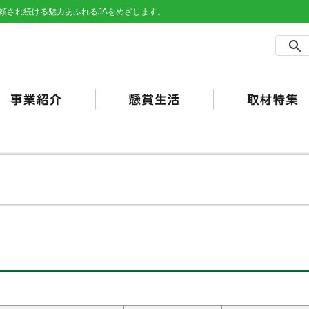
頼され続ける魅力あふれるJAをめざします。
農事業
売事業
買事業
の他事業
用事業
済事業（JA共済）
らしの活動
合ポイント
加工・利用）
JAバンク）