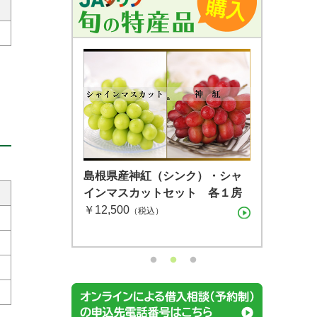
島根県産 シャインマスカット １
島根県産 アールスメロン2玉箱
島根県産神紅（シンク）・シャ
房（600g）（7月下旬〜8月上
￥4,400
インマスカットセット 各１房
（税込）
旬）
￥12,500
（税込）
（税込）