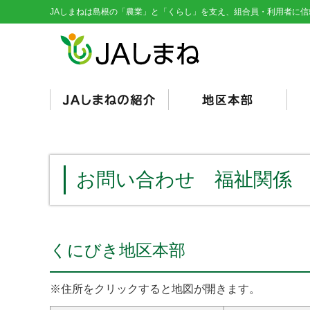
JAしまねは島根の「農業」と「くらし」を支え、組合員・利用者に信
経営理念・基本目標
役員紹介
組織図
総代会資料
JAとは/JAの仕組み
シンボルマーク
くにびき
やすぎ
雲南
隠岐
隠岐どうぜん
出雲
斐川
石見銀山
島根おおち
いわみ中央
西いわみ
営
販
購
そ
信
共
く
総
（
（
お問い合わせ 福祉関係
くにびき地区本部
※住所をクリックすると地図が開きます。