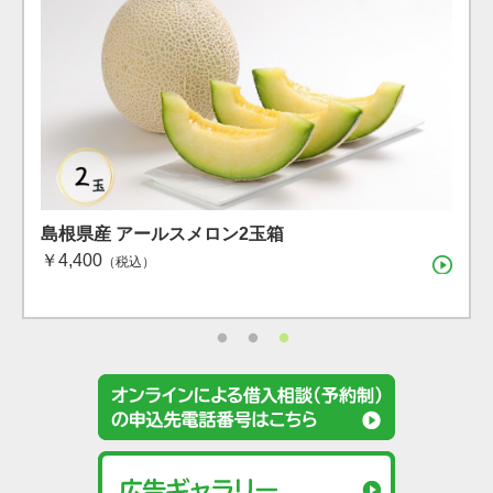
島根県産 シャインマスカット １房（600g）（7月下
島根県産 アールスメロン2玉箱
島根県産神紅（シンク）・シャインマスカットセッ
旬〜8月上旬）
￥4,400
ト 各１房
（税込）
（税込）
（税込）