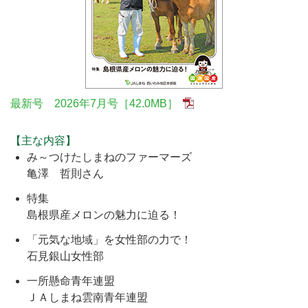
最新号 2026年7月号［42.0MB］
【主な内容】
み～つけたしまねのファーマーズ
亀澤 哲則さん
特集
島根県産メロンの魅力に迫る！
「元気な地域」を女性部の力で！
石見銀山女性部
一所懸命青年連盟
ＪＡしまね雲南青年連盟