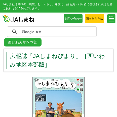
JAしまねは島根の「農業」と「くらし」を支え、組合員・利用者に信頼され続ける魅
力あふれるJAをめざします。
Menu
お問い合わせ
困ったときは
西いわみ地区本部
広報誌「JAしまねびより」［西いわ
み地区本部版］