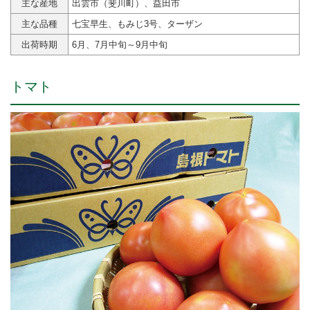
主な産地
出雲市（斐川町）、益田市
主な品種
七宝早生、もみじ3号、ターザン
出荷時期
6月、7月中旬～9月中旬
トマト