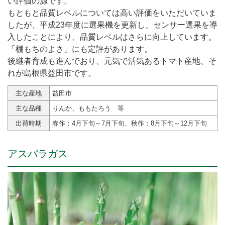
い評価の源です。
もともと品質レベルについては高い評価をいただいていま
したが、平成23年度に選果機を更新し、センサー選果を導
入したことにより、品質レベルはさらに向上しています。
「棚もちのよさ」にも定評があります。
後継者育成も進んでおり、元気で活気あるトマト産地、そ
れが島根県益田市です。
主な産地
益田市
主な品種
りんか、ももたろう 等
出荷時期
春作：4月下旬～7月下旬、秋作：8月下旬～12月下旬
アスパラガス