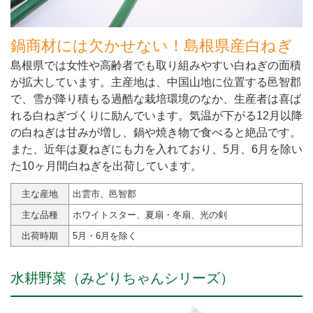
鍋商材には欠かせない！島根県産白ねぎ
島根県では女性や高齢者でも取り組みやすい白ねぎの面積
が拡大しています。主産地は、中国山地に位置する邑智郡
で、雪が降り積もる過酷な栽培環境のなか、生産者は喜ば
れる白ねぎづくりに励んでいます。気温が下がる12月以降
の白ねぎは甘みが増し、鍋や焼き物で食べると絶品です。
また、近年は夏ねぎにも力を入れており、5月、6月を除い
た10ヶ月間白ねぎを出荷しています。
主な産地
出雲市、邑智郡
主な品種
ホワイトスター、夏扇・冬扇、光の剣
出荷時期
5月・6月を除く
水耕野菜（みどりちゃんシリーズ）