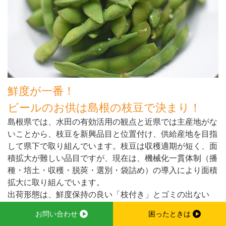
鮮度が一番！
ビールのお供は島根の枝豆で決まり！
島根県では、水田の有効活用の観点と近県では主産地がな
いことから、枝豆を新興品目と位置付け、供給産地を目指
して県下で取り組んでいます。枝豆は収穫適期が短く、面
積拡大が難しい品目ですが、現在は、機械化一貫体制（播
種・培土・収穫・脱莢・選別・袋詰め）の導入により面積
拡大に取り組んでいます。
出荷形態は、鮮度保持の良い「枝付き」とゴミの出ない
「莢のみ」となっており、需要の多い7～8月中心の出荷を
お問い合わせ
困ったときは
行っています。