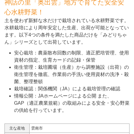
神話の里「奥出雲」地方で育てた安全安
心水耕野菜！
土を使わず新鮮な水だけで栽培されている水耕野菜です。
水耕栽培により周年安定した生産、出荷が可能となってい
ます。以下4つの条件を満たした商品だけを「みどりちゃ
ん」シリーズとして出荷しています。
安心栽培：農薬散布回数の制限、適正肥培管理、使用
資材の指定、生育カードの記録・保管
衛生管理：栽培圃場（生産）から調整施設（出荷）の
衛生管理を徹底、作業前の手洗い使用資材の洗浄・殺
菌、整理整頓
栽培確認：関係機関（JA）による栽培管理の確認
情報公開：JAホームページによる公開 また、
GAP（適正農業規範）の取組みによる安全・安心野菜
の供給を行っています。
主な産地
雲南市