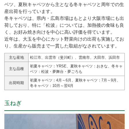
ベツ、夏秋キャベツから主となる冬キャベツと周年での生
産出荷を行っています。
冬キャベツは、県内・広島市場はもとより大阪市場にも出
荷しており、特に「松波」については、加熱後の食味も良
く、お好み焼き向けを中心に高い評価を得ています。
近年は、大玉を中心にカット野菜向けの出荷も実施してお
り、生産から販売まで一貫した取組がなされています。
主な産地
松江市、出雲市（斐川町）、雲南市、大田市、浜田市
初夏キャベツ：YRSE、夏秋キャベツ：おきな、冬キャ
主な品種
ベツ：松波・夢舞台・夢ごろも
初夏キャベツ：4月～6月、夏秋キャベツ：7月～9月、
出荷時期
冬キャベツ：10月～翌4月
玉ねぎ