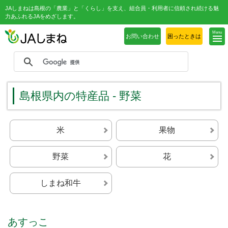
JAしまねは島根の「農業」と「くらし」を支え、組合員・利用者に信頼され続ける魅
力あふれるJAをめざします。
Menu
お問い合わせ
困ったときは
島根県内の特産品 - 野菜
米
果物
野菜
花
しまね和牛
あすっこ