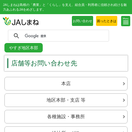
JAしまねは島根の「農業」と「くらし」を支え、組合員・利用者に信頼され続ける魅
力あふれるJAをめざします。
Menu
お問い合わせ
困ったときは
やすぎ地区本部
店舗等お問い合わせ先
本店
地区本部・支店 等
各種施設・事務所